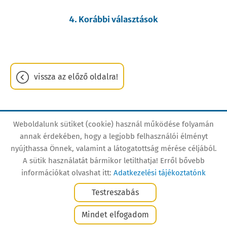
4. Korábbi választások
vissza az előző oldalra!
Weboldalunk sütiket (cookie) használ működése folyamán
Oldal információk
Adatkezelési tájékoztató
annak érdekében, hogy a legjobb felhasználói élményt
nyújthassa Önnek, valamint a látogatottság mérése céljából.
Impresszum
Sütik kezelése
A sütik használatát bármikor letilthatja! Erről bővebb
Akadálymentesítési nyilatkozat
információkat olvashat itt:
Adatkezelési tájékoztatónk
Testreszabás
© 2026 - Minden jog fenntartva
Mindet elfogadom
KERESÉS AZ OLDAL TARTALMÁBAN