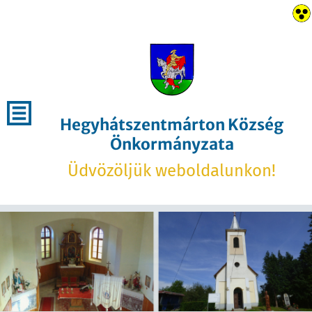
Hegyhátszentmárton Község
Önkormányzata
Üdvözöljük weboldalunkon!