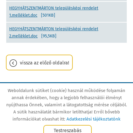
HEGYHÁTSZENTMÁRTON településképi rendelet
1.melléklet.doc
[501KB]
HEGYHÁTSZENTMÁRTON településképi rendelet
2.melléklet.doc
[95,5KB]
vissza az előző oldalra!
Weboldalunk sütiket (cookie) használ működése folyamán
Oldal információk
Adatkezelési tájékoztató
annak érdekében, hogy a legjobb felhasználói élményt
nyújthassa Önnek, valamint a látogatottság mérése céljából.
Impresszum
Sütik kezelése
A sütik használatát bármikor letilthatja! Erről bővebb
Akadálymentesítési nyilatkozat
információkat olvashat itt:
Adatkezelési tájékoztatónk
Testreszabás
© 2026 - Minden jog fenntartva