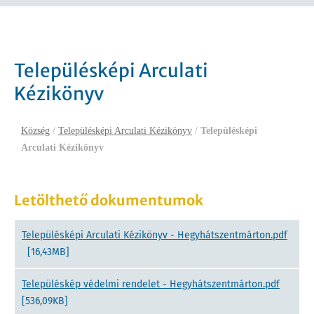
Településképi Arculati
Kézikönyv
Község
/
Településképi Arculati Kézikönyv
/
Településképi
Arculati Kézikönyv
Letölthető dokumentumok
Településképi Arculati Kézikönyv - Hegyhátszentmárton.pdf
[16,43MB]
Településkép védelmi rendelet - Hegyhátszentmárton.pdf
[536,09KB]