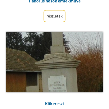
Háborús hősök emlékműve
részletek
Kőkereszt