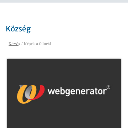
Község
Község
/
Képek a faluról