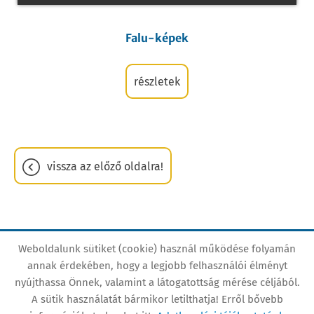
Falu-képek
részletek
vissza az előző oldalra!
Weboldalunk sütiket (cookie) használ működése folyamán
Oldal információk
Adatkezelési tájékoztató
annak érdekében, hogy a legjobb felhasználói élményt
nyújthassa Önnek, valamint a látogatottság mérése céljából.
Impresszum
Sütik kezelése
A sütik használatát bármikor letilthatja! Erről bővebb
Akadálymentesítési nyilatkozat