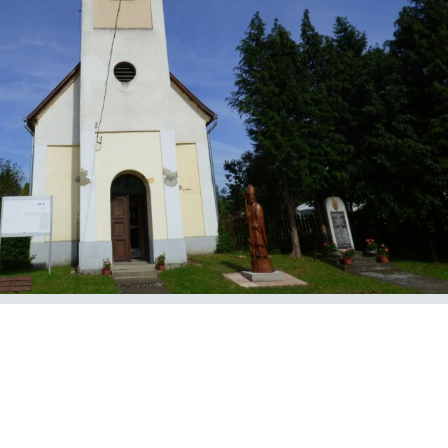
E-Önkormányzat
KÖZÉRDEKŰ
ADATOK
Képviselő-Testületi
Ülések
Előterjesztés
Képviselő-Testületi
Ülések
Jegyzőkönyvei
Költségvetések