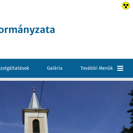
kormányzata
zolgáltatások
Galéria
További Menük
Elérhetőségek
VÁLASZTÁSI
INFORMÁCIÓK
Pályázatok