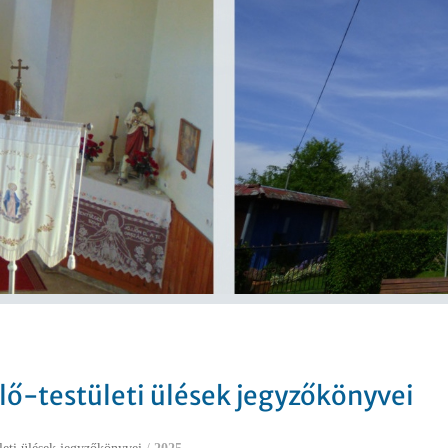
lő-testületi ülések jegyzőkönyvei