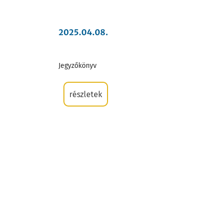
Zárszámadások
2025.04.08.
Naptár
Jegyzőkönyv
részletek