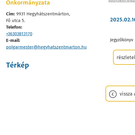
Képviselő-testü
Önkormányzata
Cím:
9931 Hegyhátszentmárton,
2025.02.1
Fő utca 5.
Telefon:
+36303813170
Jegyzőkönyv
E-mail:
polgarmester@hegyhatszentmarton.hu
részlete
Térkép
vissza 