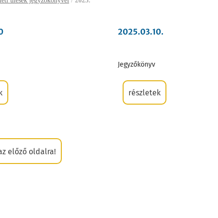
leti ülések jegyzőkönyvei
/
2025.
0
2025.03.10.
Jegyzőkönyv
k
részletek
az előző oldalra!