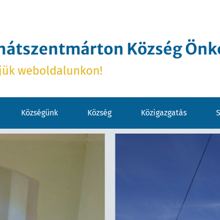
hátszentmárton Község Ön
jük weboldalunkon!
Községünk
Község
Közigazgatás
S