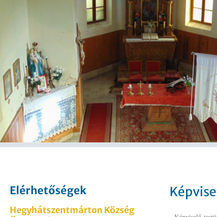
Elérhetőségek
Képvise
Hegyhátszentmárton Község