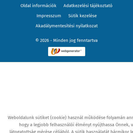
Oldal információk
Adatkezelési tájékoztató
Impresszum
Sütik kezelése
Akadálymentesítési nyilatkozat
© 2026 - Minden jog fenntartva
Weboldalunk sütiket (cookie) használ működése folyamán an
hogy a legjobb felhasználói élményt nyújthassa Önnek, 
látogatottság mérése céljából. A sütik használatát bármikor let