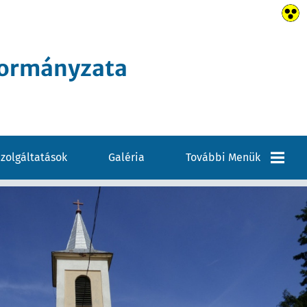
kormányzata
zolgáltatások
Galéria
További Menük
Elérhetőségek
VÁLASZTÁSI
INFORMÁCIÓK
Pályázatok