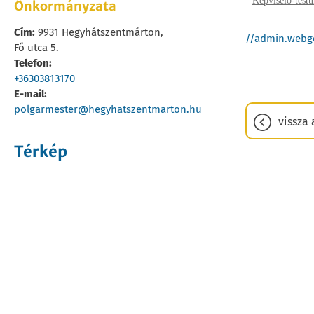
Képviselő-testül
Önkormányzata
Cím:
9931 Hegyhátszentmárton,
//admin.webge
Fő utca 5.
Telefon:
+36303813170
E-mail:
polgarmester@hegyhatszentmarton.hu
vissza 
Térkép