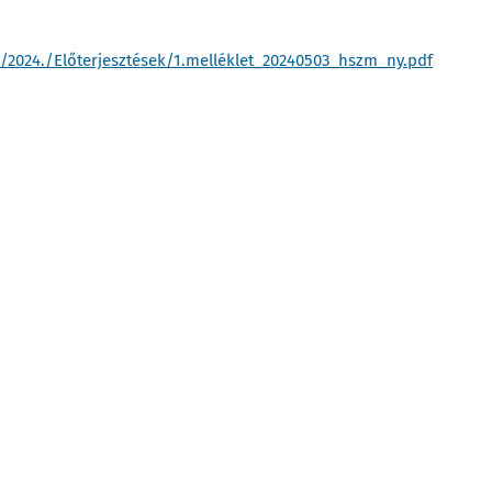
2024./Előterjesztések/1.melléklet_20240503_hszm_ny.pdf
Zárszámadások
Naptár