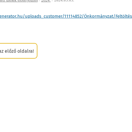
eti ülések előterjesztés
/
2024.
/
2024.05.03.
nerator.hu/uploads_customer/11114852/Önkormányzat/Feltöltés/
az előző oldalra!