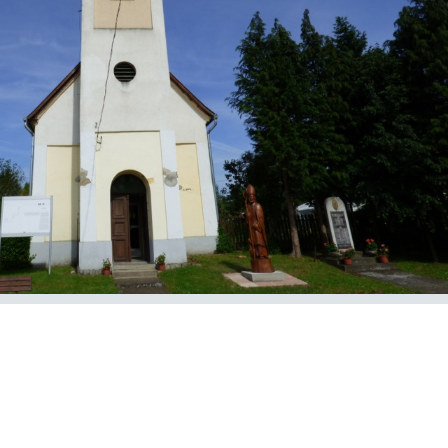
E-Önkormányzat
KÖZÉRDEKŰ
ADATOK
Képviselő-Testületi
Ülések
Előterjesztés
Képviselő-Testületi
Ülések
Jegyzőkönyvei
Költségvetések