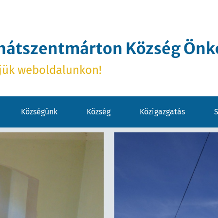
hátszentmárton Község Ön
jük weboldalunkon!
Községünk
Község
Közigazgatás
S