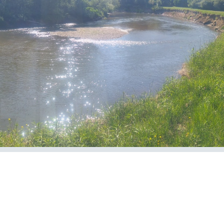
E-Önkormányzat
KÖZÉRDEKŰ
ADATOK
Képviselő-Testületi
Ülések
Előterjesztés
Képviselő-Testületi
Ülések
Jegyzőkönyvei
Költségvetések