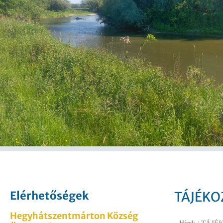
Elérhetőségek
TÁJÉKO
Hegyhátszentmárton Község