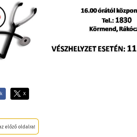
k
X
az előző oldalra!