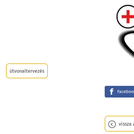
útvonaltervezés
Faceboo
vissza 