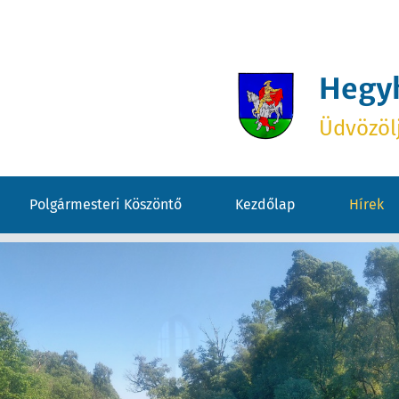
Hegy
Üdvözöl
Polgármesteri Köszöntő
Kezdőlap
Hírek