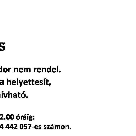
Zárszámadások
Naptár