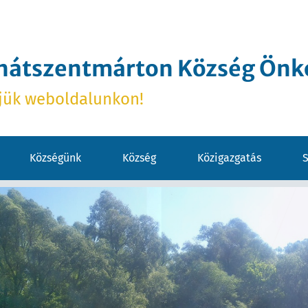
hátszentmárton Község Ön
jük weboldalunkon!
Községünk
Község
Közigazgatás
S