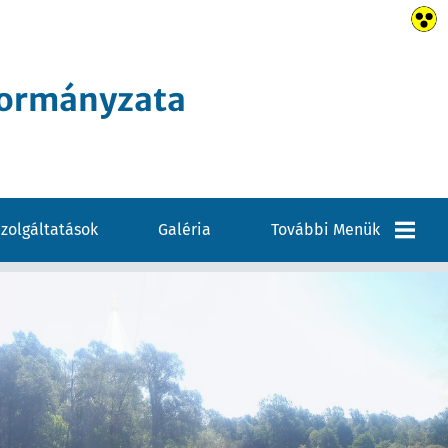
kormányzata
zolgáltatások
Galéria
További Menük
Elérhetőségek
VÁLASZTÁSI
INFORMÁCIÓK
Pályázatok