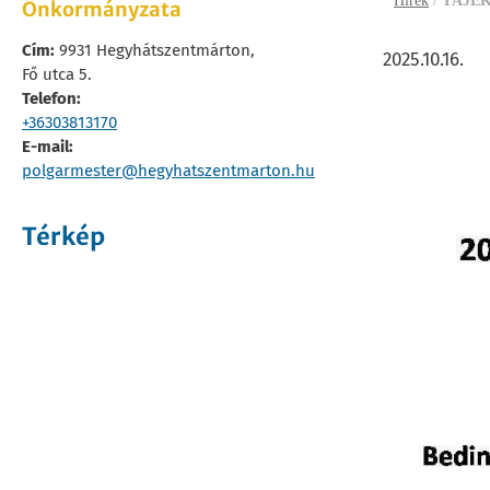
Hírek
/
TÁJÉ
Önkormányzata
Cím:
9931 Hegyhátszentmárton,
2025.10.16.
Fő utca 5.
Telefon:
+36303813170
E-mail:
polgarmester@hegyhatszentmarton.hu
Térkép