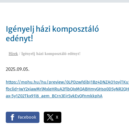
Igényelj házi komposztáló
edényt!
Hírek
/
Igényelj házi komposztáló edényt!
2025.09.05.
https://mohu.hu/hu/preview/0LPDzwFdibJ1Bz4DNZAO1qyjTKu
fbclid=IwY2xjawMrlMxleHRuA2FlbQIxMQABHmyGHso0DSyNR2Q
ax-5y1Z02Tkx91l6_aem_BCrn3EjrSvkEvQFnmkkphA
Facebook
X