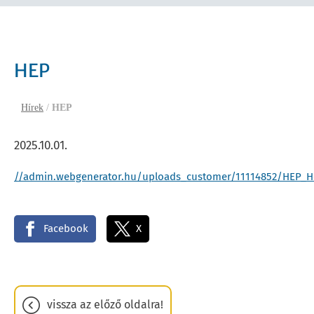
HEP
Hírek
/
HEP
2025.10.01.
//admin.webgenerator.hu/uploads_customer/11114852/HEP_He
Facebook
X
vissza az előző oldalra!