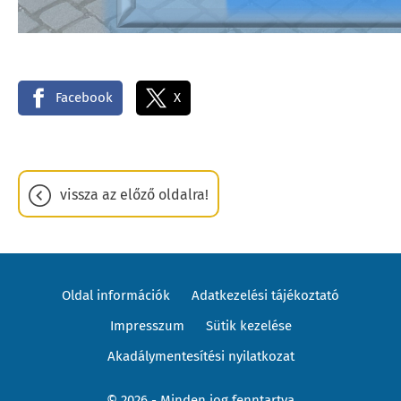
Facebook
X
vissza az előző oldalra!
Oldal információk
Adatkezelési tájékoztató
Impresszum
Sütik kezelése
Akadálymentesítési nyilatkozat
© 2026 - Minden jog fenntartva