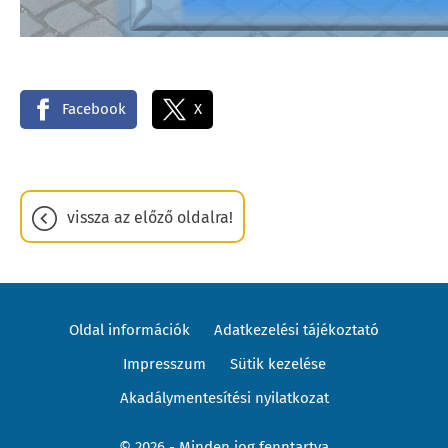
Facebook
X
vissza az előző oldalra!
Oldal információk
Adatkezelési tájékoztató
Impresszum
Sütik kezelése
Akadálymentesítési nyilatkozat
© 2026 - Minden jog fenntartva