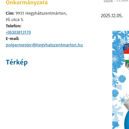
Hírek
/
ELBIR
Önkormányzata
Cím:
9931 Hegyhátszentmárton,
2025.12.05.
Fő utca 5.
Telefon:
+36303813170
E-mail:
polgarmester@hegyhatszentmarton.hu
Térkép