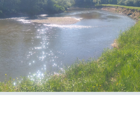
E-Önkormányzat
KÖZÉRDEKŰ
ADATOK
Képviselő-Testületi
Ülések
Előterjesztés
Képviselő-Testületi
Ülések
Jegyzőkönyvei
Költségvetések