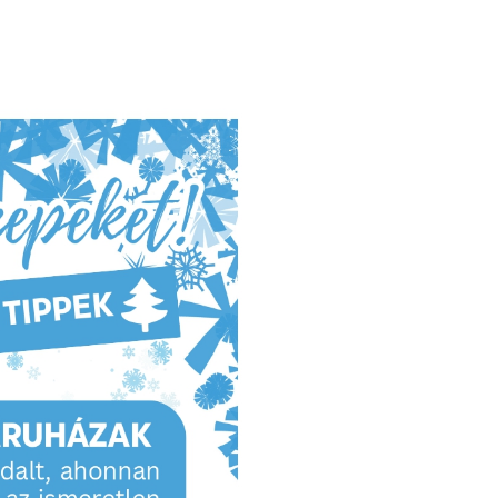
Zárszámadások
Naptár