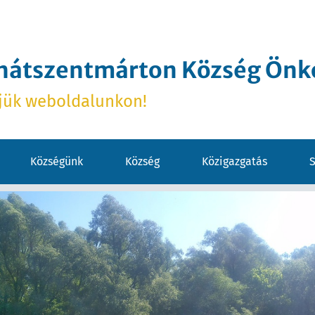
hátszentmárton Község Ön
jük weboldalunkon!
Községünk
Község
Közigazgatás
S