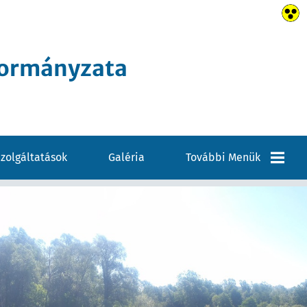
kormányzata
zolgáltatások
Galéria
További Menük
Elérhetőségek
VÁLASZTÁSI
INFORMÁCIÓK
Pályázatok