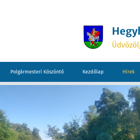
Hegy
Üdvözöl
Polgármesteri Köszöntő
Kezdőlap
Hírek