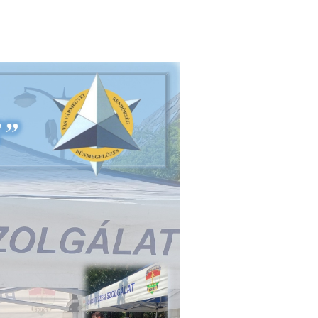
Zárszámadások
Naptár