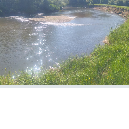
E-Önkormányzat
KÖZÉRDEKŰ
ADATOK
Képviselő-Testületi
Ülések
Előterjesztés
Képviselő-Testületi
Ülések
Jegyzőkönyvei
Költségvetések