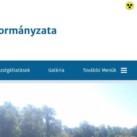
kormányzata
zolgáltatások
Galéria
További Menük
Elérhetőségek
VÁLASZTÁSI
INFORMÁCIÓK
Pályázatok