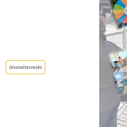
útvonaltervezés