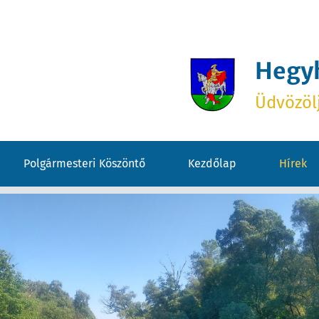
Hegy
Üdvözöl
Polgármesteri Köszöntő
Kezdőlap
Hírek