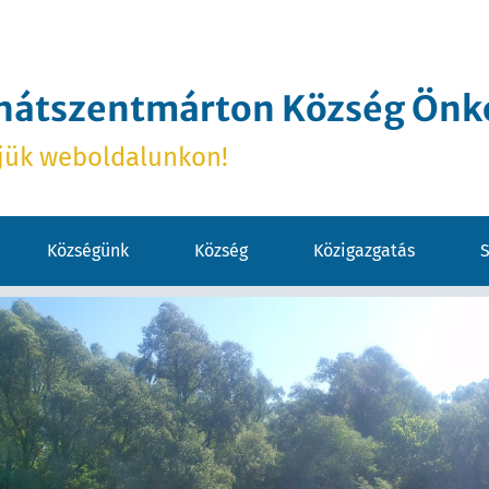
hátszentmárton Község Ön
jük weboldalunkon!
Községünk
Község
Közigazgatás
S