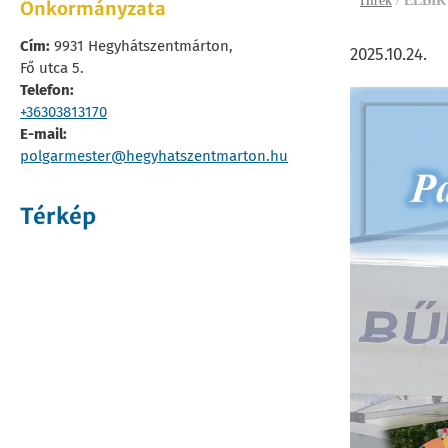
Hírek
/
ELBIR
Önkormányzata
Cím:
9931 Hegyhátszentmárton,
2025.10.24.
Fő utca 5.
Telefon:
+36303813170
E-mail:
polgarmester@hegyhatszentmarton.hu
Térkép